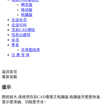
网页版
移动版
电脑版
企业会员
企业SDK
浩辰CAD测绘
浩辰云建筑
会员
更多
共享图纸库
注 册
登 录
返回首页
重新加载
提示
图纸较大,请使用浩辰CAD看图王电脑版,电脑版开图更快速、
显示更准确、功能更齐全~