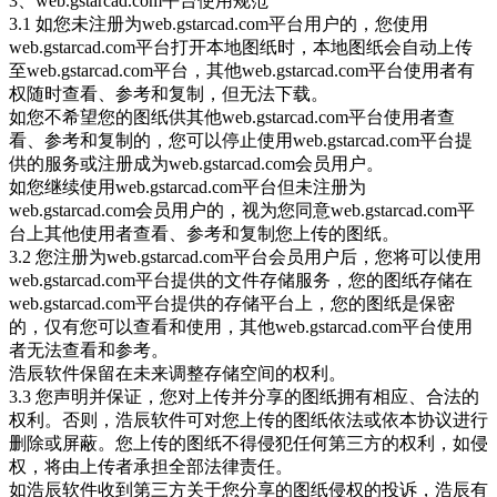
3、web.gstarcad.com平台使用规范
3.1 如您未注册为web.gstarcad.com平台用户的，您使用
web.gstarcad.com平台打开本地图纸时，本地图纸会自动上传
至web.gstarcad.com平台，其他web.gstarcad.com平台使用者有
权随时查看、参考和复制，但无法下载。
如您不希望您的图纸供其他web.gstarcad.com平台使用者查
看、参考和复制的，您可以停止使用web.gstarcad.com平台提
供的服务或注册成为web.gstarcad.com会员用户。
如您继续使用web.gstarcad.com平台但未注册为
web.gstarcad.com会员用户的，视为您同意web.gstarcad.com平
台上其他使用者查看、参考和复制您上传的图纸。
3.2 您注册为web.gstarcad.com平台会员用户后，您将可以使用
web.gstarcad.com平台提供的文件存储服务，您的图纸存储在
web.gstarcad.com平台提供的存储平台上，您的图纸是保密
的，仅有您可以查看和使用，其他web.gstarcad.com平台使用
者无法查看和参考。
浩辰软件保留在未来调整存储空间的权利。
3.3 您声明并保证，您对上传并分享的图纸拥有相应、合法的
权利。否则，浩辰软件可对您上传的图纸依法或依本协议进行
删除或屏蔽。您上传的图纸不得侵犯任何第三方的权利，如侵
权，将由上传者承担全部法律责任。
如浩辰软件收到第三方关于您分享的图纸侵权的投诉，浩辰有