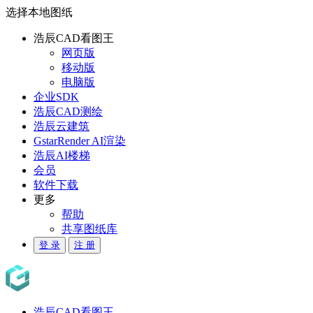
选择本地图纸
浩辰CAD看图王
网页版
移动版
电脑版
企业SDK
浩辰CAD测绘
浩辰云建筑
GstarRender AI渲染
浩辰AI楼梯
会员
软件下载
更多
帮助
共享图纸库
登 录
注 册
浩辰CAD看图王